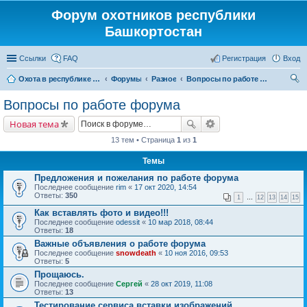
Форум охотников республики
Башкортостан
Ссылки
FAQ
Регистрация
Вход
Охота в республике Башкортостан
Форумы
Разное
Вопросы по работе форума
ои
Вопросы по работе форума
ск
Новая тема
13 тем • Страница
1
из
1
Темы
Предложения и пожелания по работе форума
Последнее сообщение
rim
«
17 окт 2020, 14:54
Ответы:
350
1
…
12
13
14
15
Как вставлять фото и видео!!!
Последнее сообщение
odessit
«
10 мар 2018, 08:44
Ответы:
18
Важные объявления о работе форума
Последнее сообщение
snowdeath
«
10 ноя 2016, 09:53
Ответы:
5
Прощаюсь.
Последнее сообщение
Сергей
«
28 окт 2019, 11:08
Ответы:
13
Тестирование сервиса вставки изображений