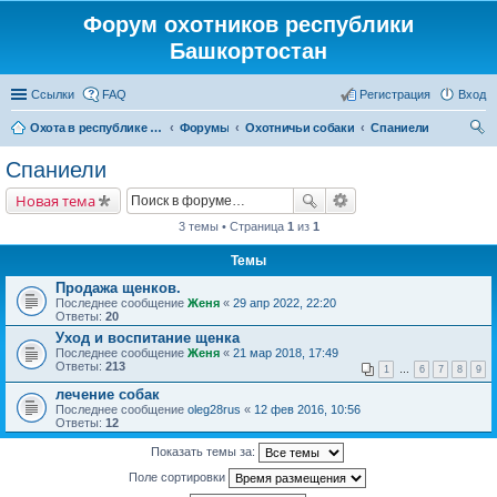
Форум охотников республики
Башкортостан
Ссылки
FAQ
Регистрация
Вход
Охота в республике Башкортостан
Форумы
Охотничьи собаки
Спаниели
ои
Спаниели
ск
Новая тема
3 темы • Страница
1
из
1
Темы
Продажа щенков.
Последнее сообщение
Женя
«
29 апр 2022, 22:20
Ответы:
20
Уход и воспитание щенка
Последнее сообщение
Женя
«
21 мар 2018, 17:49
Ответы:
213
1
…
6
7
8
9
лечение собак
Последнее сообщение
oleg28rus
«
12 фев 2016, 10:56
Ответы:
12
Показать темы за:
Поле сортировки