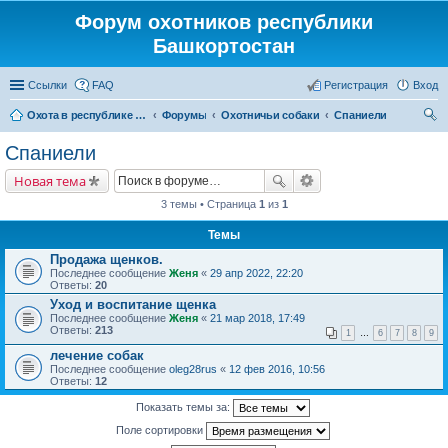
Форум охотников республики
Башкортостан
Ссылки
FAQ
Регистрация
Вход
Охота в республике Башкортостан
Форумы
Охотничьи собаки
Спаниели
ои
Спаниели
ск
Новая тема
3 темы • Страница
1
из
1
Темы
Продажа щенков.
Последнее сообщение
Женя
«
29 апр 2022, 22:20
Ответы:
20
Уход и воспитание щенка
Последнее сообщение
Женя
«
21 мар 2018, 17:49
Ответы:
213
1
…
6
7
8
9
лечение собак
Последнее сообщение
oleg28rus
«
12 фев 2016, 10:56
Ответы:
12
Показать темы за:
Поле сортировки