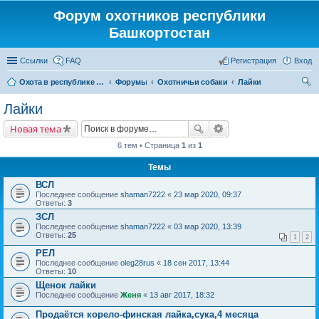
Форум охотников республики
Башкортостан
Ссылки
FAQ
Регистрация
Вход
Охота в республике Башкортостан
Форумы
Охотничьи собаки
Лайки
ои
Лайки
ск
Новая тема
6 тем • Страница
1
из
1
Темы
ВСЛ
Последнее сообщение
shaman7222
«
23 мар 2020, 09:37
Ответы:
3
ЗСЛ
Последнее сообщение
shaman7222
«
03 мар 2020, 13:39
Ответы:
25
1
2
РЕЛ
Последнее сообщение
oleg28rus
«
18 сен 2017, 13:44
Ответы:
10
Щенок лайки
Последнее сообщение
Женя
«
13 авг 2017, 18:32
Продаётся корело-финская лайка,сука,4 месяца