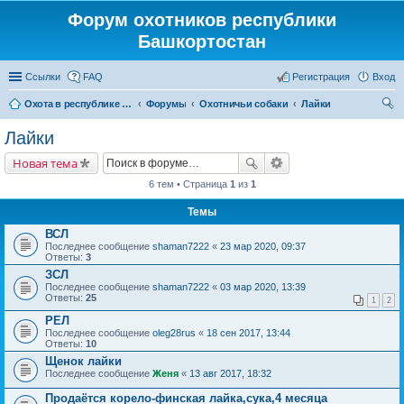
Форум охотников республики
Башкортостан
Ссылки
FAQ
Регистрация
Вход
Охота в республике Башкортостан
Форумы
Охотничьи собаки
Лайки
ои
Лайки
ск
Новая тема
6 тем • Страница
1
из
1
Темы
ВСЛ
Последнее сообщение
shaman7222
«
23 мар 2020, 09:37
Ответы:
3
ЗСЛ
Последнее сообщение
shaman7222
«
03 мар 2020, 13:39
Ответы:
25
1
2
РЕЛ
Последнее сообщение
oleg28rus
«
18 сен 2017, 13:44
Ответы:
10
Щенок лайки
Последнее сообщение
Женя
«
13 авг 2017, 18:32
Продаётся корело-финская лайка,сука,4 месяца