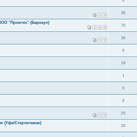
0
36
1
2
ООО "Промтех" (Барнаул)
70
1
2
3
36
1
2
0
18
1
0
0
25
1
2
к (Уфа/Стерлитамак)
20