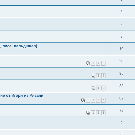
5
2
3
, лиса, вальдшнеп)
10
50
1
2
3
35
1
2
38
1
2
ие от Игоря из Рязани
82
1
2
3
4
72
1
2
3
2