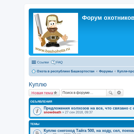
Форум охотников
Ссылки
FAQ
Охота в республике Башкортостан
Форумы
Купля-про
Куплю
Новая тема
ОБЪЯВЛЕНИЯ
Предложения колхозов на все, что связано с 
snowdeath
» 27 сен 2018, 09:37
ТЕМЫ
Куплю снегоход Тайга 500, на ходу, сел, поехал.....