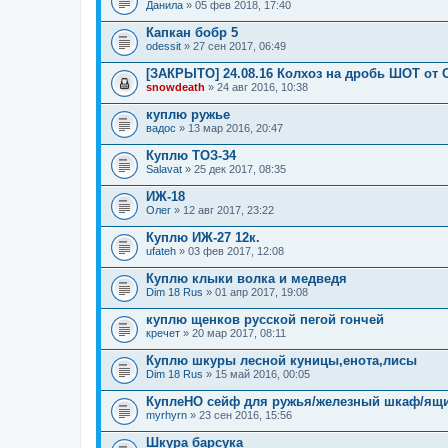
Данила
» 05 фев 2018, 17:40
Капкан бобр 5
odessit
» 27 сен 2017, 06:49
[ЗАКРЫТО] 24.08.16 Колхоз на дробь ШОТ от 
snowdeath
» 24 авг 2016, 10:38
куплю ружье
вадос
» 13 мар 2016, 20:47
Куплю ТОЗ-34
Salavat
» 25 дек 2017, 08:35
ИЖ-18
Олег
» 12 авг 2017, 23:22
Куплю ИЖ-27 12к.
ufatеh
» 03 фев 2017, 12:08
Куплю клыки волка и медведя
Dim 18 Rus
» 01 апр 2017, 19:08
куплю щенков русской пегой гончей
кречет
» 20 мар 2017, 08:11
Куплю шкуры лесной куницы,енота,лисы
Dim 18 Rus
» 15 май 2016, 00:05
КуплеНО сейф для ружья/железный шкаф/ящи
myrhyrn
» 23 сен 2016, 15:56
Шкура барсука