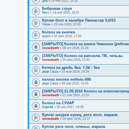
Дед
» 29 ноя 2021, 15:10
Бобровая струя
Mars
» 14 ноя 2020, 18:07
Куплю болт в калибре Ланкастер 9,6/53
Терик
» 23 сен 2019, 23:55
Колхоз на кнопки.
tatarin
» 07 июл 2019, 17:09
[ЗАКРЫТО] Колхоз на манки Чемпион (рябчик
snowdeath
» 08 окт 2018, 11:29
[ЗАКРЫТО] Колхоз на капсюли, ПК, гильзы
snowdeath
» 20 июн 2018, 13:42
Колхоз на дробь 9ка; 7,5й ; 5ка
дядя Саша
» 23 мар 2018, 18:39
колхоз кнопки нобель-686
дядя Саша
» 09 апр 2018, 19:18
[ЗАКРЫТО] 21.09.2016 Колхоз на комплектующ
snowdeath
» 21 сен 2016, 12:11
Колхоз на СУНАР
Сергей
» 06 сен 2017, 19:38
Куплю шкурки куниц, рога лося, марала
snowdeath
» 09 фев 2018, 13:37
Куплю рога лося, оленьи, марала