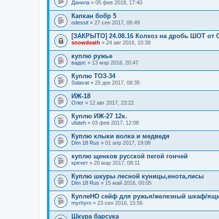
Данила
» 05 фев 2018, 17:40
Капкан бобр 5
odessit
» 27 сен 2017, 06:49
[ЗАКРЫТО] 24.08.16 Колхоз на дробь ШОТ от 
snowdeath
» 24 авг 2016, 10:38
куплю ружье
вадос
» 13 мар 2016, 20:47
Куплю ТОЗ-34
Salavat
» 25 дек 2017, 08:35
ИЖ-18
Олег
» 12 авг 2017, 23:22
Куплю ИЖ-27 12к.
ufatеh
» 03 фев 2017, 12:08
Куплю клыки волка и медведя
Dim 18 Rus
» 01 апр 2017, 19:08
куплю щенков русской пегой гончей
кречет
» 20 мар 2017, 08:11
Куплю шкуры лесной куницы,енота,лисы
Dim 18 Rus
» 15 май 2016, 00:05
КуплеНО сейф для ружья/железный шкаф/ящи
myrhyrn
» 23 сен 2016, 15:56
Шкура барсука