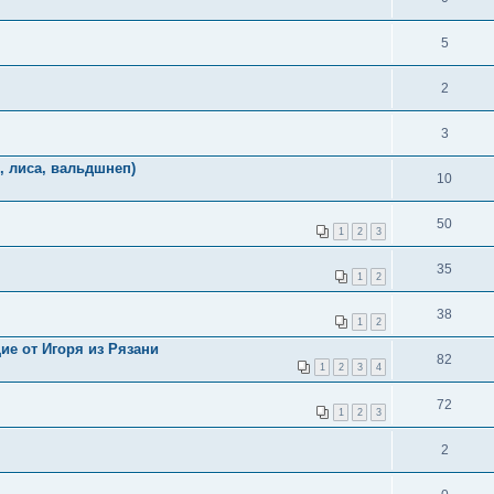
5
2
3
, лиса, вальдшнеп)
10
50
1
2
3
35
1
2
38
1
2
ие от Игоря из Рязани
82
1
2
3
4
72
1
2
3
2