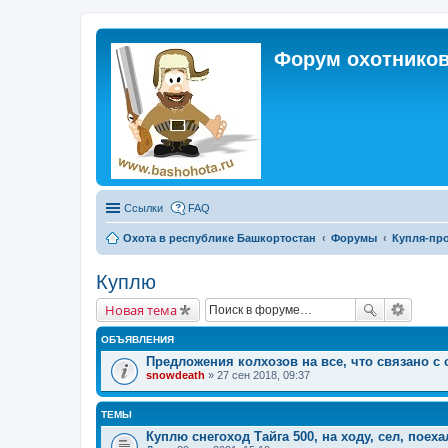
Форум охотников
Ссылки
FAQ
Охота в республике Башкортостан
Форумы
Купля-про
Куплю
Новая тема
ОБЪЯВЛЕНИЯ
Предложения колхозов на все, что связано с 
snowdeath
» 27 сен 2018, 09:37
ТЕМЫ
Куплю снегоход Тайга 500, на ходу, сел, поехал.....