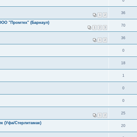
0
36
1
2
ООО "Промтех" (Барнаул)
70
1
2
3
36
1
2
0
18
1
0
0
25
1
2
к (Уфа/Стерлитамак)
20