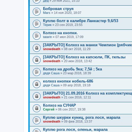
Дед
» 29 ноя 2021, 15:10
Бобровая струя
Mars
» 14 ноя 2020, 18:07
Куплю болт в калибре Ланкастер 9,6/53
Терик
» 23 сен 2019, 23:55
Колхоз на кнопки.
tatarin
» 07 июл 2019, 17:09
[ЗАКРЫТО] Колхоз на манки Чемпион (рябчик
snowdeath
» 08 окт 2018, 11:29
[ЗАКРЫТО] Колхоз на капсюли, ПК, гильзы
snowdeath
» 20 июн 2018, 13:42
Колхоз на дробь 9ка; 7,5й ; 5ка
дядя Саша
» 23 мар 2018, 18:39
колхоз кнопки нобель-686
дядя Саша
» 09 апр 2018, 19:18
[ЗАКРЫТО] 21.09.2016 Колхоз на комплектующ
snowdeath
» 21 сен 2016, 12:11
Колхоз на СУНАР
Сергей
» 06 сен 2017, 19:38
Куплю шкурки куниц, рога лося, марала
snowdeath
» 09 фев 2018, 13:37
Куплю рога лося, оленьи, марала