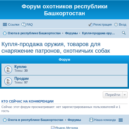
Форум охотников республики
Башкортостан
Ссылки
FAQ
Регистрация
Вход
Охота в республике Башкортостан
Форумы
Купля-продажа оружия, товаров для снаряжение патронов, охотничьих собак
ои
Купля-продажа оружия, товаров для
ск
снаряжение патронов, охотничьих собак
Форум
Куплю
Темы:
30
Продам
Темы:
97
Перейти
КТО СЕЙЧАС НА КОНФЕРЕНЦИИ
Сейчас этот форум просматривают: нет зарегистрированных пользователей и 1
гость
Охота в республике Башкортостан
Форумы
Наша команда