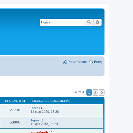
Регистрация
Вход
37 тем
1
2
ПРОСМОТРЫ
ПОСЛЕДНЕЕ СООБЩЕНИЕ
Олег
27738
П
12 мар 2020, 13:26
е
р
Терик
е
63906
П
12 дек 2018, 18:24
й
е
т
р
snowdeath
и