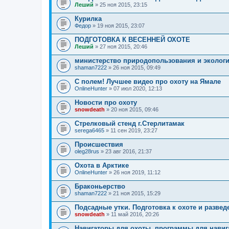
Леший
» 25 ноя 2015, 23:15
Курилка
Федор
» 19 ноя 2015, 23:07
ПОДГОТОВКА К ВЕСЕННЕЙ ОХОТЕ
Леший
» 27 ноя 2015, 20:46
министерство природопользования и эколог
shaman7222
» 26 ноя 2015, 09:49
С полем! Лучшее видео про охоту на Ямале
OnlineHunter
» 07 июл 2020, 12:13
Новости про охоту
snowdeath
» 20 ноя 2015, 09:46
Стрелковый стенд г.Стерлитамак
serega6465
» 11 сен 2019, 23:27
Происшествия
oleg28rus
» 23 авг 2016, 21:37
Охота в Арктике
OnlineHunter
» 26 ноя 2019, 11:12
Браконьерство
shaman7222
» 21 ноя 2015, 15:29
Подсадные утки. Подготовка к охоте и развед
snowdeath
» 11 май 2016, 20:26
Навигаторы для охоты, программы для навиг