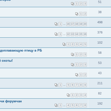
51
1
2
3
38
1
2
498
1
…
16
17
18
19
20
376
1
…
12
13
14
15
16
102
1
2
3
4
5
водоплавающую птицу в РБ
58
1
2
3
й охоты!
53
1
2
3
43
1
2
211
1
…
5
6
7
8
9
82
1
2
3
4
речи форумчан
192
1
…
4
5
6
7
8