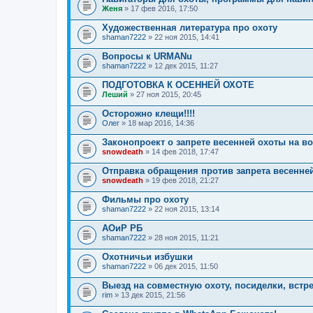
Женя
» 17 фев 2016, 17:50
Художественная литература про охоту
shaman7222
» 22 ноя 2015, 14:41
Вопросы к URMANu
shaman7222
» 12 дек 2015, 11:27
ПОДГОТОВКА К ОСЕННЕЙ ОХОТЕ
Леший
» 27 ноя 2015, 20:45
Осторожно клещи!!!!
Олег
» 18 мар 2016, 14:36
Законопроект о запрете весенней охоты на 
snowdeath
» 14 фев 2018, 17:47
Отправка обращения против запрета весенне
snowdeath
» 19 фев 2018, 21:27
Фильмы про охоту
shaman7222
» 22 ноя 2015, 13:14
АОиР РБ
shaman7222
» 28 ноя 2015, 11:21
Охотничьи избушки
shaman7222
» 06 дек 2015, 11:50
Выезд на совместную охоту, посиделки, вст
rim
» 13 дек 2015, 21:56