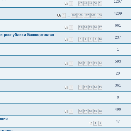
1267
1
…
47
48
49
50
51
4209
1
…
165
166
167
168
169
661
1
…
23
24
25
26
27
ии республики Башкортостан
237
1
…
6
7
8
9
10
1
593
1
…
20
21
22
23
24
20
361
1
…
11
12
13
14
15
0
499
1
…
16
17
18
19
20
ение
47
1
2
аторов