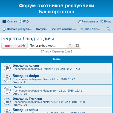
Форум охотников республики
Башкортостан
Ссылки
FAQ
Регистрация
Вход
Охота в республике Башкортостан
Форумы
Все, что связано с охотой
Рецепты блюд из дичи
ои
Рецепты блюд из дичи
ск
Новая тема
17 тем • Страница
1
из
1
Темы
Блюдо из оленя
Последнее сообщение
Damir87
«
04 июн 2022, 15:33
Блюда из бобра
Последнее сообщение
Олег
«
26 окт 2018, 15:27
Ответы:
2
Рыба
Последнее сообщение
Марушник
«
21 окт 2018, 12:41
Ответы:
10
Блюдо из Глухаря
Последнее сообщение
hunter22132
«
02 июл 2018, 11:08
Ответы:
20
Блюда из зайца