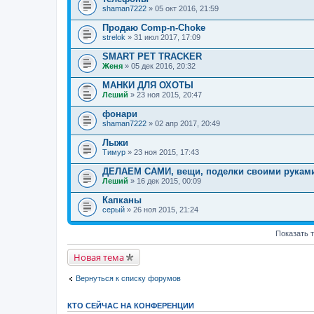
shaman7222
» 05 окт 2016, 21:59
Продаю Comp-n-Choke
strelok
» 31 июл 2017, 17:09
SMART PET TRACKER
Женя
» 05 дек 2016, 20:32
МАНКИ ДЛЯ ОХОТЫ
Леший
» 23 ноя 2015, 20:47
фонари
shaman7222
» 02 апр 2017, 20:49
Лыжи
Тимур
» 23 ноя 2015, 17:43
ДЕЛАЕМ САМИ, вещи, поделки своими рукам
Леший
» 16 дек 2015, 00:09
Капканы
серый
» 26 ноя 2015, 21:24
Показать 
Новая тема
Вернуться к списку форумов
КТО СЕЙЧАС НА КОНФЕРЕНЦИИ