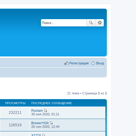
Регистрация
Вход
21 тема • Страница
1
из
1
ПРОСМОТРЫ
ПОСЛЕДНЕЕ СООБЩЕНИЕ
Rustam
232211
П
30 ноя 2020, 01:11
е
р
BrewerYt34
е
126519
П
26 сен 2020, 12:44
й
е
т
р
X777X
и