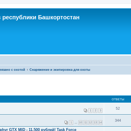
 республики Башкортостан
связано с охотой
Снаряжение и экипировка для охоты
ОТВЕТЫ
52
1
2
3
344
1
…
10
11
12
13
14
hyr GTX MID - 11.500 рублей! Task Force