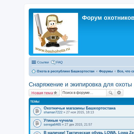
Форум охотников
Ссылки
FAQ
Охота в республике Башкортостан
Форумы
Все, что 
Снаряжение и экипировка для охоты
Новая тема
ТЕМЫ
Охотничьи магазины Башкортостана
shaman7222
» 27 ноя 2015, 18:13
Утиные чучела
serega6465
» 27 дек 2015, 21:57
В наличии! Тактическая обувь LOWA. Lowa Zep