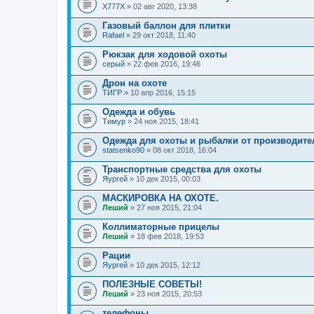
X777X
» 02 авг 2020, 13:38
Газовый баллон для плитки
Rafael
» 29 окт 2018, 11:40
Рюкзак для ходовой охоты
серый
» 22 фев 2016, 19:46
Дрон на охоте
ТИГР
» 10 апр 2016, 15:15
Одежда и обувь
Тимур
» 24 ноя 2015, 18:41
Одежда для охоты и рыбалки от производите
statsenko90
» 08 окт 2018, 16:04
Транспортные средства для охоты
Яургей
» 10 дек 2015, 00:03
МАСКИРОВКА НА ОХОТЕ.
Леший
» 27 ноя 2015, 21:04
Коллиматорные прицелы
Леший
» 18 фев 2018, 19:53
Рации
Яургей
» 10 дек 2015, 12:12
ПОЛЕЗНЫЕ СОВЕТЫ!
Леший
» 23 ноя 2015, 20:53
телефоны