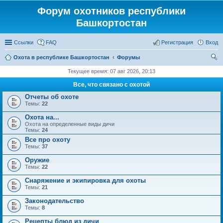
Форум охотников республики
Башкортостан
Ссылки
FAQ
Регистрация
Вход
Охота в республике Башкортостан
Форумы
ои
Текущее время: 07 авг 2026, 20:13
ск
Все, что связано с охотой
Отчеты об охоте
Темы:
22
Охота на...
Охота на определенные виды дичи
Темы:
24
Все про охоту
Темы:
37
Оружие
Темы:
22
Снаряжение и экипировка для охоты
Темы:
21
Законодательство
Темы:
8
Рецепты блюд из дичи