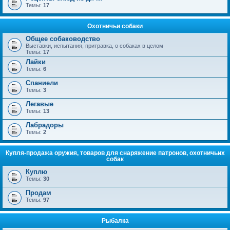
Темы:
17
Охотничьи собаки
Общее собаководство
Выставки, испытания, притравка, о собаках в целом
Темы:
17
Лайки
Темы:
6
Спаниели
Темы:
3
Легавые
Темы:
13
Лабрадоры
Темы:
2
Купля-продажа оружия, товаров для снаряжение патронов, охотничьих
собак
Куплю
Темы:
30
Продам
Темы:
97
Рыбалка